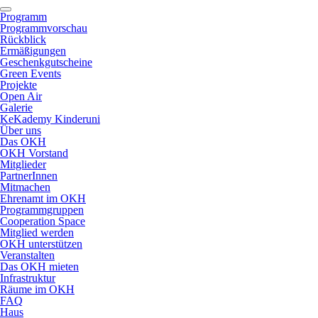
Programm
Programmvorschau
Rückblick
Ermäßigungen
Geschenkgutscheine
Green Events
Projekte
Open Air
Galerie
KeKademy Kinderuni
Über uns
Das OKH
OKH Vorstand
Mitglieder
PartnerInnen
Mitmachen
Ehrenamt im OKH
Programmgruppen
Cooperation Space
Mitglied werden
OKH unterstützen
Veranstalten
Das OKH mieten
Infrastruktur
Räume im OKH
FAQ
Haus