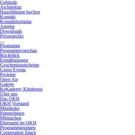
Gebäude
Architektur
Hausführung buchen
Kontakt
Kontaktformular
Anreise
Downloads
Pressearchiv
Programm
Programmvorschau
Rückblick
Ermäßigungen
Geschenkgutscheine
Green Events
Projekte
Open Air
Galerie
KeKademy Kinderuni
Über uns
Das OKH
OKH Vorstand
Mitglieder
PartnerInnen
Mitmachen
Ehrenamt im OKH
Programmgruppen
Cooperation Space