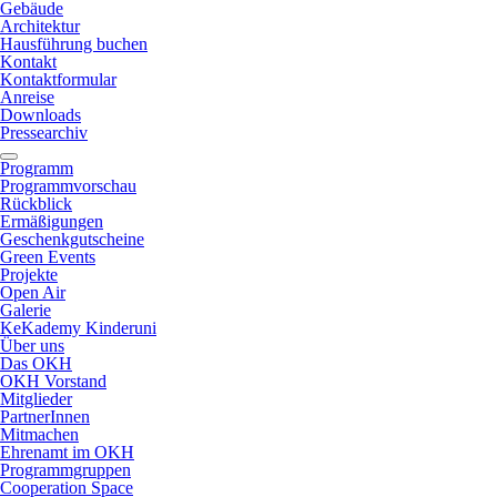
Gebäude
Architektur
Hausführung buchen
Kontakt
Kontaktformular
Anreise
Downloads
Pressearchiv
Programm
Programmvorschau
Rückblick
Ermäßigungen
Geschenkgutscheine
Green Events
Projekte
Open Air
Galerie
KeKademy Kinderuni
Über uns
Das OKH
OKH Vorstand
Mitglieder
PartnerInnen
Mitmachen
Ehrenamt im OKH
Programmgruppen
Cooperation Space