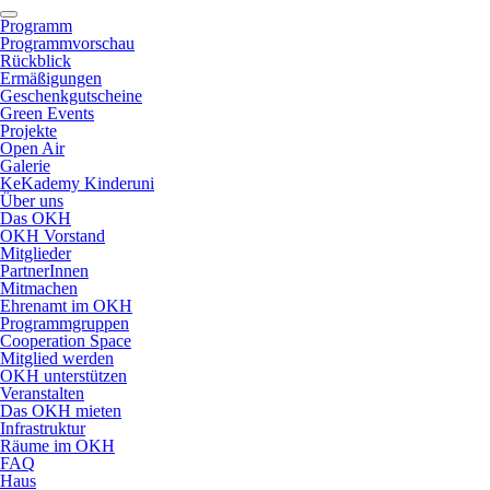
Programm
Programmvorschau
Rückblick
Ermäßigungen
Geschenkgutscheine
Green Events
Projekte
Open Air
Galerie
KeKademy Kinderuni
Über uns
Das OKH
OKH Vorstand
Mitglieder
PartnerInnen
Mitmachen
Ehrenamt im OKH
Programmgruppen
Cooperation Space
Mitglied werden
OKH unterstützen
Veranstalten
Das OKH mieten
Infrastruktur
Räume im OKH
FAQ
Haus