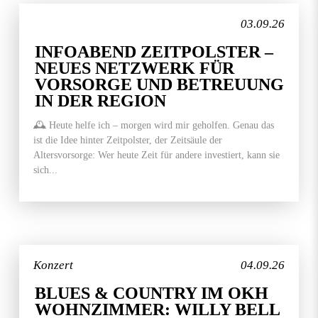
03.09.26
INFOABEND ZEITPOLSTER –
NEUES NETZWERK FÜR
VORSORGE UND BETREUUNG
IN DER REGION
🕰️ Heute helfe ich – morgen wird mir geholfen. Genau das
ist die Idee hinter Zeitpolster, der Zeitsäule der
Altersvorsorge: Wer heute Zeit für andere investiert, kann sie
sich...
Konzert
04.09.26
BLUES & COUNTRY IM OKH
WOHNZIMMER: WILLY BELL