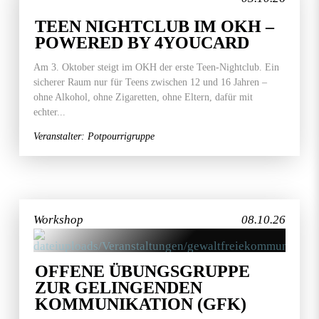
TEEN NIGHTCLUB IM OKH –
POWERED BY 4YOUCARD
Am 3. Oktober steigt im OKH der erste Teen-Nightclub. Ein
sicherer Raum nur für Teens zwischen 12 und 16 Jahren –
ohne Alkohol, ohne Zigaretten, ohne Eltern, dafür mit
echter...
Veranstalter: Potpourrigruppe
Workshop
08.10.26
OFFENE ÜBUNGSGRUPPE
ZUR GELINGENDEN
KOMMUNIKATION (GFK)