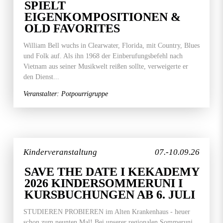
SPIELT
EIGENKOMPOSITIONEN &
OLD FAVORITES
William Bell wuchs in Clearwater, Florida, mit Country, Blues
und Folk auf. Als ihn 1968 der Einberufungsbefehl nach
Vietnam aus seiner Musikwelt reißen sollte, verweigerte er
den Dienst...
Veranstalter: Potpourrigruppe
Kinderveranstaltung
07.-10.09.26
SAVE THE DATE I KEKADEMY
2026 KINDERSOMMERUNI I
KURSBUCHUNGEN AB 6. JULI
STUDIEREN PROBIEREN im Alten Krankenhaus - heuer
schon zum neunten Mal! Bei unserer regionalen Sommeruni,