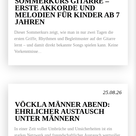
SOMMERKURS GITARRE –
ERSTE AKKORDE UND
MELODIEN FÜR KINDER AB 7
JAHREN
Dieser Sommerkurs zeigt, wie man in nur zwei Tagen die
ersten Griffe, Rhythmen und Begleitmuster auf der Gitarre
lernt – und damit direkt bekannte Songs spielen kann. Keine
Vorkenntnisse...
25.08.26
VÖCKLA MÄNNER ABEND:
EHRLICHER AUSTAUSCH
UNTER MÄNNERN
In einer Zeit voller Umbrüche und Unsicherheiten ist ein
starkes Netzwerk und freundschaftlicher Austausch wertvoller