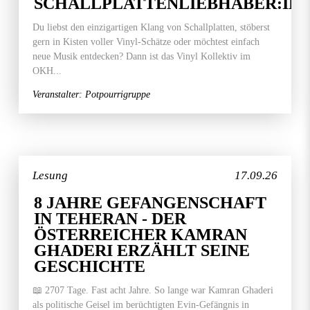
SCHALLPLATTENLIEBHABER:IN
Du liebst den einzigartigen Klang von Schallplatten, stöberst
gern in Kisten voller Vinyl-Schätze oder möchtest einfach
neue Musik entdecken? Dann ist das Vinyl Kollektiv im
OKH...
Veranstalter: Potpourrigruppe
Lesung
17.09.26
8 JAHRE GEFANGENSCHAFT
IN TEHERAN - DER
ÖSTERREICHER KAMRAN
GHADERI ERZÄHLT SEINE
GESCHICHTE
📖 2707 Tage. Fast acht Jahre. So lange war Kamran Ghaderi
als politische Geisel im berüchtigten Evin-Gefängnis in