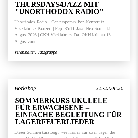
THURSDAYS4JAZZ MIT
"UNORTHODOX RADIO"
Unorthodox Radio – Contemporary Pop-Konzert in
Vöcklabruck Konzert | Pop, R'n'B, Jazz, Neo-Soul | 13.
August 2026 | OKH Vöcklabruck Das OKH lädt am 13.
August zum...
Veranstalter: Jazzgruppe
Workshop
22.-23.08.26
SOMMERKURS UKULELE
FÜR ERWACHSENE –
EINFACHE BEGLEITUNG FÜR
LAGERFEUERLIEDER
Dieser Sommerkurs zeigt, wie man in nur zwei Tagen die