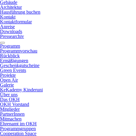
Gebäude
Architektur
Hausführung buchen
Kontakt
Kontaktformular
Anreise
Downloads
Pressearchiv
Programm
Programmvorschau
Rückblick
Ermäßigungen
Geschenkgutscheine
Green Events
Projekte
Open Air
Galerie
KeKademy Kinderuni
Über uns
Das OKH
OKH Vorstand
Mitglieder
PartnerInnen
Mitmachen
Ehrenamt im OKH
Programmgruppen
Cooperation Space