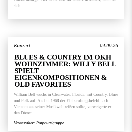
sich...
Konzert
04.09.26
BLUES & COUNTRY IM OKH
WOHNZIMMER: WILLY BELL
SPIELT
EIGENKOMPOSITIONEN &
OLD FAVORITES
William Bell wuchs in Clearwater, Florida, mit Country, Blues
und Folk auf. Als ihn 1968 der Einberufungsbefehl nach
Vietnam aus seiner Musikwelt reißen sollte, verweigerte er
den Dienst...
Veranstalter: Potpourrigruppe