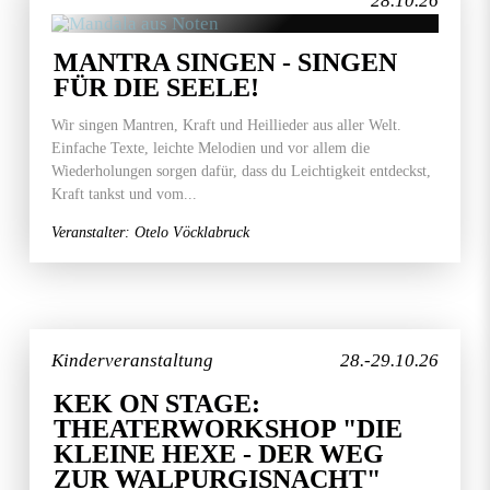
28.10.26
MANTRA SINGEN - SINGEN
FÜR DIE SEELE!
Wir singen Mantren, Kraft und Heillieder aus aller Welt.
Einfache Texte, leichte Melodien und vor allem die
Wiederholungen sorgen dafür, dass du Leichtigkeit entdeckst,
Kraft tankst und vom...
Veranstalter: Otelo Vöcklabruck
Kinderveranstaltung
28.-29.10.26
KEK ON STAGE:
THEATERWORKSHOP "DIE
KLEINE HEXE - DER WEG
ZUR WALPURGISNACHT"