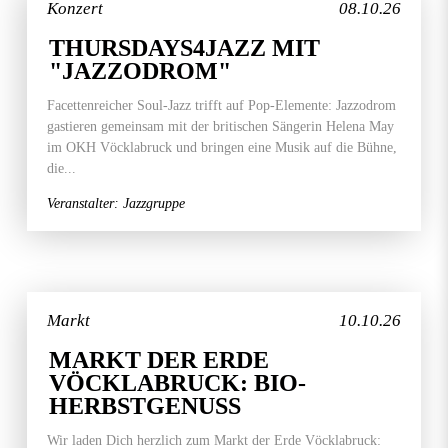
Konzert
08.10.26
THURSDAYS4JAZZ MIT
"JAZZODROM"
Facettenreicher Soul-Jazz trifft auf Pop-Elemente: Jazzodrom
gastieren gemeinsam mit der britischen Sängerin Helena May
im OKH Vöcklabruck und bringen eine Musik auf die Bühne,
die...
Veranstalter: Jazzgruppe
Markt
10.10.26
MARKT DER ERDE
VÖCKLABRUCK: BIO-
HERBSTGENUSS
Wir laden Dich herzlich zum Markt der Erde Vöcklabruck: