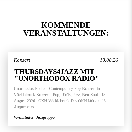
KOMMENDE
VERANSTALTUNGEN:
Konzert
13.08.26
THURSDAYS4JAZZ MIT
"UNORTHODOX RADIO"
Unorthodox Radio – Contemporary Pop-Konzert in
Vöcklabruck Konzert | Pop, R'n'B, Jazz, Neo-Soul | 13.
August 2026 | OKH Vöcklabruck Das OKH lädt am 13.
August zum...
Veranstalter: Jazzgruppe