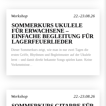
Workshop
22.-23.08.26
SOMMERKURS UKULELE
FÜR ERWACHSENE –
EINFACHE BEGLEITUNG FÜR
LAGERFEUERLIEDER
Dieser Sommerkurs zeigt, wie man in nur zwei Tagen die
ersten Griffe, Rhythmen und Begleitmuster auf der Ukulele
lernt – und damit direkt bekannte Songs spielen kann. Keine
Vorkenntnisse...
Workshop
22.-23.08.26
SOMMERKURS GITARRE FÜR