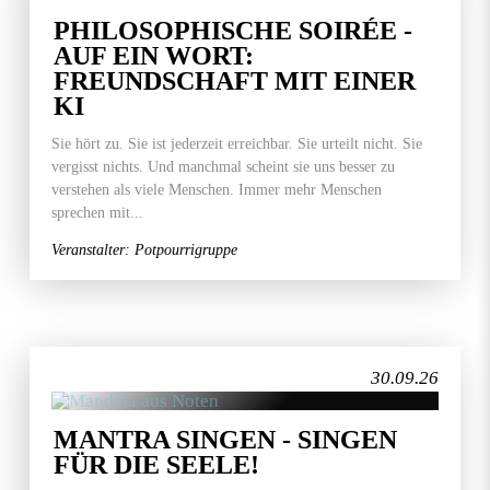
PHILOSOPHISCHE SOIRÉE -
AUF EIN WORT:
FREUNDSCHAFT MIT EINER
KI
Sie hört zu. Sie ist jederzeit erreichbar. Sie urteilt nicht. Sie
vergisst nichts. Und manchmal scheint sie uns besser zu
verstehen als viele Menschen. Immer mehr Menschen
sprechen mit...
Veranstalter: Potpourrigruppe
30.09.26
MANTRA SINGEN - SINGEN
FÜR DIE SEELE!