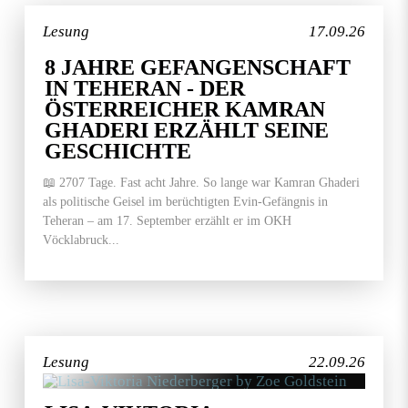
Lesung
17.09.26
8 JAHRE GEFANGENSCHAFT
IN TEHERAN - DER
ÖSTERREICHER KAMRAN
GHADERI ERZÄHLT SEINE
GESCHICHTE
📖 2707 Tage. Fast acht Jahre. So lange war Kamran Ghaderi
als politische Geisel im berüchtigten Evin-Gefängnis in
Teheran – am 17. September erzählt er im OKH
Vöcklabruck...
Lesung
22.09.26