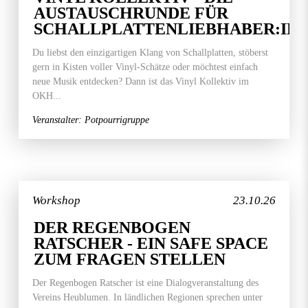
AUSTAUSCHRUNDE FÜR
SCHALLPLATTENLIEBHABER:IN
Du liebst den einzigartigen Klang von Schallplatten, stöberst
gern in Kisten voller Vinyl-Schätze oder möchtest einfach
neue Musik entdecken? Dann ist das Vinyl Kollektiv im
OKH...
Veranstalter: Potpourrigruppe
Workshop
23.10.26
DER REGENBOGEN
RATSCHER - EIN SAFE SPACE
ZUM FRAGEN STELLEN
Der Regenbogen Ratscher ist eine Dialogveranstaltung des
Vereins Heublumen. In ländlichen Regionen sprechen unter