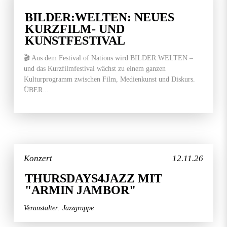
BILDER:WELTEN: NEUES
KURZFILM- UND
KUNSTFESTIVAL
🎬 Aus dem Festival of Nations wird BILDER:WELTEN –
und das Kurzfilmfestival wächst zu einem ganzen
Kulturprogramm zwischen Film, Medienkunst und Diskurs.
ÜBER...
Konzert
12.11.26
THURSDAYS4JAZZ MIT
"ARMIN JAMBOR"
Veranstalter: Jazzgruppe