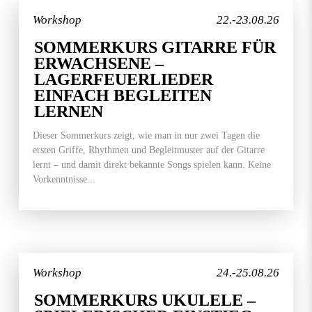
Workshop
22.-23.08.26
SOMMERKURS GITARRE FÜR
ERWACHSENE –
LAGERFEUERLIEDER
EINFACH BEGLEITEN
LERNEN
Dieser Sommerkurs zeigt, wie man in nur zwei Tagen die
ersten Griffe, Rhythmen und Begleitmuster auf der Gitarre
lernt – und damit direkt bekannte Songs spielen kann. Keine
Vorkenntnisse...
Workshop
24.-25.08.26
SOMMERKURS UKULELE –