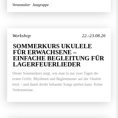
Veranstalter: Jazzgruppe
Workshop
22.-23.08.26
SOMMERKURS UKULELE
FÜR ERWACHSENE –
EINFACHE BEGLEITUNG FÜR
LAGERFEUERLIEDER
Dieser Sommerkurs zeigt, wie man in nur zwei Tagen die
ersten Griffe, Rhythmen und Begleitmuster auf der Ukulele
lernt – und damit direkt bekannte Songs spielen kann. Keine
Vorkenntnisse...