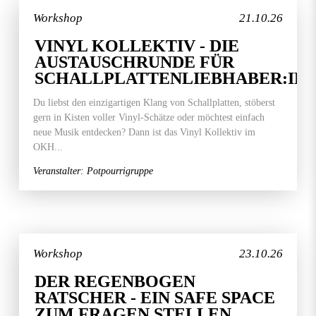
Workshop
21.10.26
VINYL KOLLEKTIV - DIE
AUSTAUSCHRUNDE FÜR
SCHALLPLATTENLIEBHABER:IN
Du liebst den einzigartigen Klang von Schallplatten, stöberst
gern in Kisten voller Vinyl-Schätze oder möchtest einfach
neue Musik entdecken? Dann ist das Vinyl Kollektiv im
OKH...
Veranstalter: Potpourrigruppe
Workshop
23.10.26
DER REGENBOGEN
RATSCHER - EIN SAFE SPACE
ZUM FRAGEN STELLEN