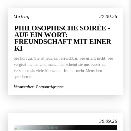
Vortrag
27.09.26
PHILOSOPHISCHE SOIRÉE -
AUF EIN WORT:
FREUNDSCHAFT MIT EINER
KI
Sie hört zu. Sie ist jederzeit erreichbar. Sie urteilt nicht. Sie
vergisst nichts. Und manchmal scheint sie uns besser zu
verstehen als viele Menschen. Immer mehr Menschen
sprechen mit...
Veranstalter: Potpourrigruppe
30.09.26