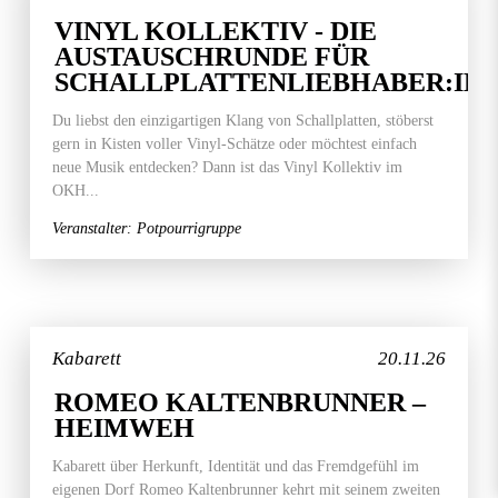
VINYL KOLLEKTIV - DIE
AUSTAUSCHRUNDE FÜR
SCHALLPLATTENLIEBHABER:IN
Du liebst den einzigartigen Klang von Schallplatten, stöberst
gern in Kisten voller Vinyl-Schätze oder möchtest einfach
neue Musik entdecken? Dann ist das Vinyl Kollektiv im
OKH...
Veranstalter: Potpourrigruppe
Kabarett
20.11.26
ROMEO KALTENBRUNNER –
HEIMWEH
Kabarett über Herkunft, Identität und das Fremdgefühl im
eigenen Dorf Romeo Kaltenbrunner kehrt mit seinem zweiten