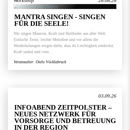
Workshop
26.08.26
MANTRA SINGEN - SINGEN
FÜR DIE SEELE!
Wir singen Mantren, Kraft und Heillieder aus aller Welt.
Einfache Texte, leichte Melodien und vor allem die
Wiederholungen sorgen dafür, dass du Leichtigkeit entdeckst,
Kraft tankst und vom...
Veranstalter: Otelo Vöcklabruck
03.09.26
INFOABEND ZEITPOLSTER –
NEUES NETZWERK FÜR
VORSORGE UND BETREUUNG
IN DER REGION