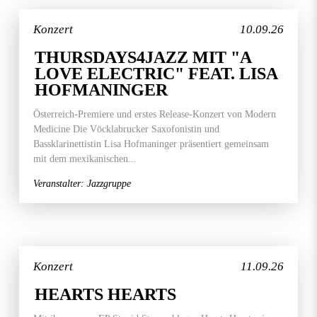
Konzert
10.09.26
THURSDAYS4JAZZ MIT "A
LOVE ELECTRIC" FEAT. LISA
HOFMANINGER
Österreich-Premiere und erstes Release-Konzert von Modern
Medicine Die Vöcklabrucker Saxofonistin und
Bassklarinettistin Lisa Hofmaninger präsentiert gemeinsam
mit dem mexikanischen...
Veranstalter: Jazzgruppe
Konzert
11.09.26
HEARTS HEARTS