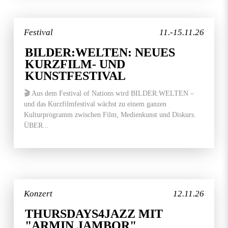
Festival
11.-15.11.26
BILDER:WELTEN: NEUES
KURZFILM- UND
KUNSTFESTIVAL
🎬 Aus dem Festival of Nations wird BILDER:WELTEN –
und das Kurzfilmfestival wächst zu einem ganzen
Kulturprogramm zwischen Film, Medienkunst und Diskurs.
ÜBER...
Konzert
12.11.26
THURSDAYS4JAZZ MIT
"ARMIN JAMBOR"