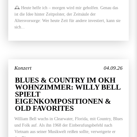
🕰️ Heute helfe ich – morgen wird mir geholfen. Genau das
ist die Idee hinter Zeitpolster, der Zeitsäule der
Altersvorsorge: Wer heute Zeit für andere investiert, kann sie
sich...
Konzert
04.09.26
BLUES & COUNTRY IM OKH
WOHNZIMMER: WILLY BELL
SPIELT
EIGENKOMPOSITIONEN &
OLD FAVORITES
William Bell wuchs in Clearwater, Florida, mit Country, Blues
und Folk auf. Als ihn 1968 der Einberufungsbefehl nach
Vietnam aus seiner Musikwelt reißen sollte, verweigerte er