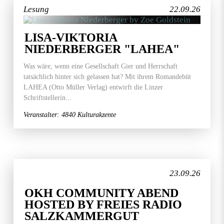
Lesung
22.09.26
LISA-VIKTORIA
NIEDERBERGER "LAHEA"
Was wäre, wenn eine Gesellschaft Gier und Herrschaft
tatsächlich hinter sich gelassen hat? Mit ihrem Romandebüt
LAHEA (Otto Müller Verlag) entwirft die Linzer
Schriftstellerin...
Veranstalter: 4840 Kulturakzente
23.09.26
OKH COMMUNITY ABEND
HOSTED BY FREIES RADIO
SALZKAMMERGUT