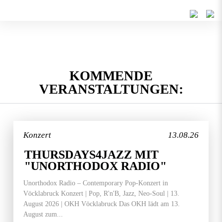
KOMMENDE
VERANSTALTUNGEN:
Konzert
13.08.26
THURSDAYS4JAZZ MIT
"UNORTHODOX RADIO"
Unorthodox Radio – Contemporary Pop-Konzert in
Vöcklabruck Konzert | Pop, R'n'B, Jazz, Neo-Soul | 13.
August 2026 | OKH Vöcklabruck Das OKH lädt am 13.
August zum...