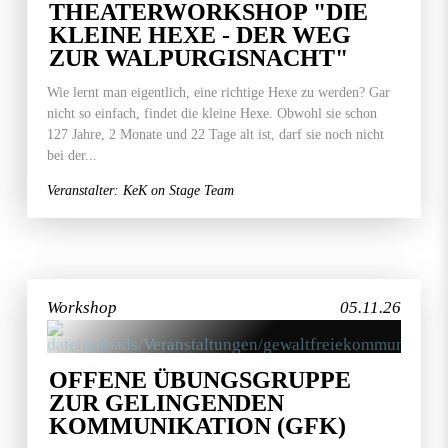
THEATERWORKSHOP "DIE
KLEINE HEXE - DER WEG
ZUR WALPURGISNACHT"
Wie lernt man eigentlich, eine richtige Hexe zu werden? Gar
nicht so einfach, findet die kleine Hexe. Obwohl sie schon
127 Jahre, 2 Monate und 22 Tage alt ist, darf sie noch nicht
bei der...
Veranstalter: KeK on Stage Team
Workshop
05.11.26
OFFENE ÜBUNGSGRUPPE
ZUR GELINGENDEN
KOMMUNIKATION (GFK)