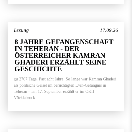
Lesung
17.09.26
8 JAHRE GEFANGENSCHAFT
IN TEHERAN - DER
ÖSTERREICHER KAMRAN
GHADERI ERZÄHLT SEINE
GESCHICHTE
📖 2707 Tage. Fast acht Jahre. So lange war Kamran Ghaderi
als politische Geisel im berüchtigten Evin-Gefängnis in
Teheran – am 17. September erzählt er im OKH
Vöcklabruck...