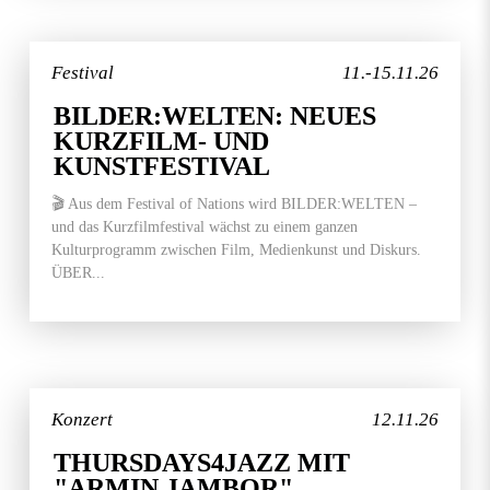
Festival
11.-15.11.26
BILDER:WELTEN: NEUES
KURZFILM- UND
KUNSTFESTIVAL
🎬 Aus dem Festival of Nations wird BILDER:WELTEN –
und das Kurzfilmfestival wächst zu einem ganzen
Kulturprogramm zwischen Film, Medienkunst und Diskurs.
ÜBER...
Konzert
12.11.26
THURSDAYS4JAZZ MIT
"ARMIN JAMBOR"