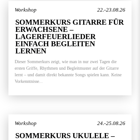
Workshop
22.-23.08.26
SOMMERKURS GITARRE FÜR
ERWACHSENE –
LAGERFEUERLIEDER
EINFACH BEGLEITEN
LERNEN
Dieser Sommerkurs zeigt, wie man in nur zwei Tagen die
ersten Griffe, Rhythmen und Begleitmuster auf der Gitarre
lernt – und damit direkt bekannte Songs spielen kann. Keine
Vorkenntnisse...
Workshop
24.-25.08.26
SOMMERKURS UKULELE –