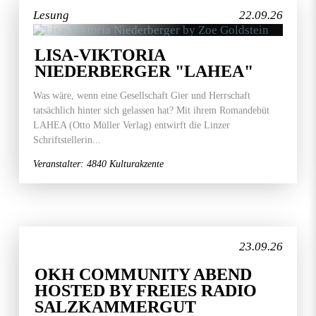
Lesung
22.09.26
LISA-VIKTORIA
NIEDERBERGER "LAHEA"
Was wäre, wenn eine Gesellschaft Gier und Herrschaft
tatsächlich hinter sich gelassen hat? Mit ihrem Romandebüt
LAHEA (Otto Müller Verlag) entwirft die Linzer
Schriftstellerin...
Veranstalter: 4840 Kulturakzente
23.09.26
OKH COMMUNITY ABEND
HOSTED BY FREIES RADIO
SALZKAMMERGUT