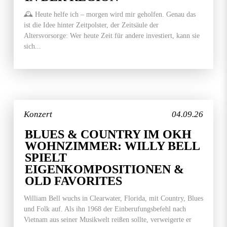
🕰️ Heute helfe ich – morgen wird mir geholfen. Genau das
ist die Idee hinter Zeitpolster, der Zeitsäule der
Altersvorsorge: Wer heute Zeit für andere investiert, kann sie
sich...
Konzert
04.09.26
BLUES & COUNTRY IM OKH
WOHNZIMMER: WILLY BELL
SPIELT
EIGENKOMPOSITIONEN &
OLD FAVORITES
William Bell wuchs in Clearwater, Florida, mit Country, Blues
und Folk auf. Als ihn 1968 der Einberufungsbefehl nach
Vietnam aus seiner Musikwelt reißen sollte, verweigerte er