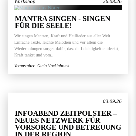
Workshop
26.08.26
MANTRA SINGEN - SINGEN
FÜR DIE SEELE!
Wir singen Mantren, Kraft und Heillieder aus aller Welt.
Einfache Texte, leichte Melodien und vor allem die
Wiederholungen sorgen dafür, dass du Leichtigkeit entdeckst,
Kraft tankst und vom...
Veranstalter: Otelo Vöcklabruck
03.09.26
INFOABEND ZEITPOLSTER –
NEUES NETZWERK FÜR
VORSORGE UND BETREUUNG
IN DER REGION