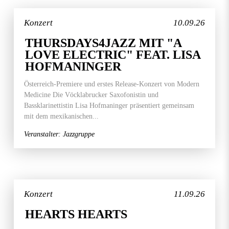
Konzert
10.09.26
THURSDAYS4JAZZ MIT "A
LOVE ELECTRIC" FEAT. LISA
HOFMANINGER
Österreich-Premiere und erstes Release-Konzert von Modern
Medicine Die Vöcklabrucker Saxofonistin und
Bassklarinettistin Lisa Hofmaninger präsentiert gemeinsam
mit dem mexikanischen...
Veranstalter: Jazzgruppe
Konzert
11.09.26
HEARTS HEARTS