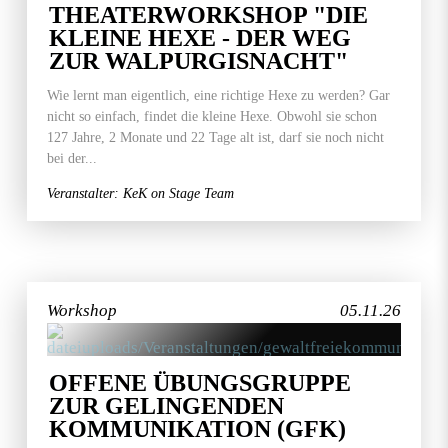
THEATERWORKSHOP "DIE
KLEINE HEXE - DER WEG
ZUR WALPURGISNACHT"
Wie lernt man eigentlich, eine richtige Hexe zu werden? Gar
nicht so einfach, findet die kleine Hexe. Obwohl sie schon
127 Jahre, 2 Monate und 22 Tage alt ist, darf sie noch nicht
bei der...
Veranstalter: KeK on Stage Team
Workshop
05.11.26
OFFENE ÜBUNGSGRUPPE
ZUR GELINGENDEN
KOMMUNIKATION (GFK)