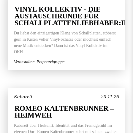
VINYL KOLLEKTIV - DIE
AUSTAUSCHRUNDE FÜR
SCHALLPLATTENLIEBHABER:IN
Du liebst den einzigartigen Klang von Schallplatten, stöberst
gern in Kisten voller Vinyl-Schätze oder möchtest einfach
neue Musik entdecken? Dann ist das Vinyl Kollektiv im
OKH...
Veranstalter: Potpourrigruppe
Kabarett
20.11.26
ROMEO KALTENBRUNNER –
HEIMWEH
Kabarett über Herkunft, Identität und das Fremdgefühl im
eigenen Dorf Romeo Kaltenbrunner kehrt mit seinem zweiten