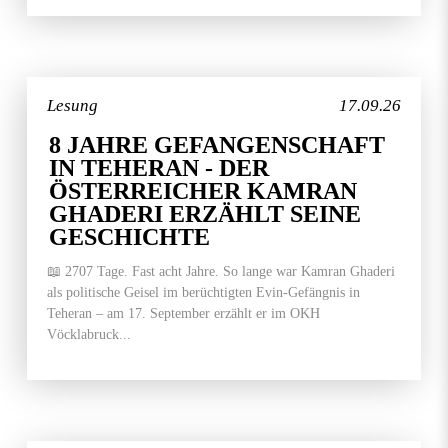
Lesung
17.09.26
8 JAHRE GEFANGENSCHAFT
IN TEHERAN - DER
ÖSTERREICHER KAMRAN
GHADERI ERZÄHLT SEINE
GESCHICHTE
📖 2707 Tage. Fast acht Jahre. So lange war Kamran Ghaderi
als politische Geisel im berüchtigten Evin-Gefängnis in
Teheran – am 17. September erzählt er im OKH
Vöcklabruck...