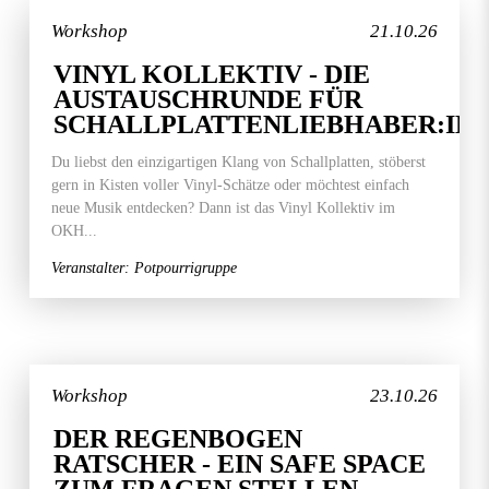
Workshop
21.10.26
VINYL KOLLEKTIV - DIE
AUSTAUSCHRUNDE FÜR
SCHALLPLATTENLIEBHABER:IN
Du liebst den einzigartigen Klang von Schallplatten, stöberst
gern in Kisten voller Vinyl-Schätze oder möchtest einfach
neue Musik entdecken? Dann ist das Vinyl Kollektiv im
OKH...
Veranstalter: Potpourrigruppe
Workshop
23.10.26
DER REGENBOGEN
RATSCHER - EIN SAFE SPACE