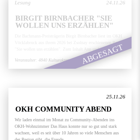
Lesung
24.11.26
BIRGIT BIRNBACHER "SIE
WOLLEN UNS ERZÄHLEN"
Die Bachmann-Preisträgerin Birgit Birnbacher liest im OKH
Vöcklabruck aus ihrem 2026 bei Zsolnay erschienenen Roman
ABGESAGT
"Sie wollen uns erzählen". Zum Inhalt Ann und ihr...
Veranstalter: 4840 Kulturakzente
25.11.26
OKH COMMUNITY ABEND
Wir laden einmal im Monat zu Community-Abenden ins
OKH-Wohnzimmer Das Haus konnte nur so gut und stark
wachsen, weil es seit über 10 Jahren so viele Menschen aus
der Region gibt, die Freude...