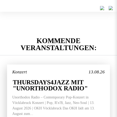
KOMMENDE
VERANSTALTUNGEN:
Konzert
13.08.26
THURSDAYS4JAZZ MIT
"UNORTHODOX RADIO"
Unorthodox Radio – Contemporary Pop-Konzert in
Vöcklabruck Konzert | Pop, R'n'B, Jazz, Neo-Soul | 13.
August 2026 | OKH Vöcklabruck Das OKH lädt am 13.
August zum...