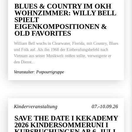
BLUES & COUNTRY IM OKH
WOHNZIMMER: WILLY BELL
SPIELT
EIGENKOMPOSITIONEN &
OLD FAVORITES
William Bell wuchs in Clearwater, Florida, mit Country, Blues
und Folk auf. Als ihn 1968 der Einberufungsbefehl nach
Vietnam aus seiner Musikwelt reißen sollte, verweigerte er
den Dienst...
Veranstalter: Potpourrigruppe
Kinderveranstaltung
07.-10.09.26
SAVE THE DATE I KEKADEMY
2026 KINDERSOMMERUNI I
KURSBUCHUNGEN AB 6. JULI