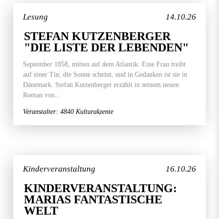
Lesung
14.10.26
STEFAN KUTZENBERGER
"DIE LISTE DER LEBENDEN"
September 1858, mitten auf dem Atlantik: Eine Frau treibt
auf einer Tür, die Sonne scheint, und in Gedanken ist sie in
Dänemark. Stefan Kutzenberger erzählt in seinem neuen
Roman von...
Veranstalter: 4840 Kulturakzente
Kinderveranstaltung
16.10.26
KINDERVERANSTALTUNG:
MARIAS FANTASTISCHE
WELT