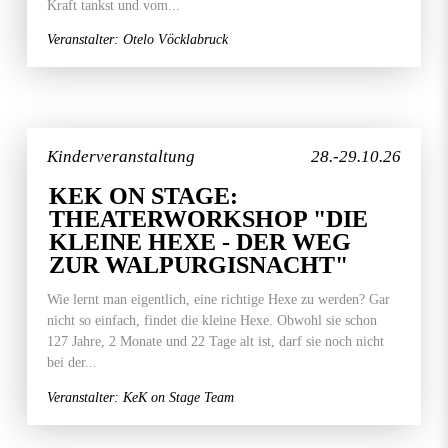
Kraft tankst und vom...
Veranstalter: Otelo Vöcklabruck
Kinderveranstaltung
28.-29.10.26
KEK ON STAGE:
THEATERWORKSHOP "DIE
KLEINE HEXE - DER WEG
ZUR WALPURGISNACHT"
Wie lernt man eigentlich, eine richtige Hexe zu werden? Gar
nicht so einfach, findet die kleine Hexe. Obwohl sie schon
127 Jahre, 2 Monate und 22 Tage alt ist, darf sie noch nicht
bei der...
Veranstalter: KeK on Stage Team