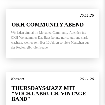
25.11.26
OKH COMMUNITY ABEND
Wir laden einmal im Monat zu Community-Abenden ins
OKH-Wohnzimmer Das Haus konnte nur so gut und stark
wachsen, weil es seit über 10 Jahren so viele Menschen aus
der Region gibt, die Freude...
Konzert
26.11.26
THURSDAYS4JAZZ MIT
"VÖCKLABRUCK VINTAGE
BAND"