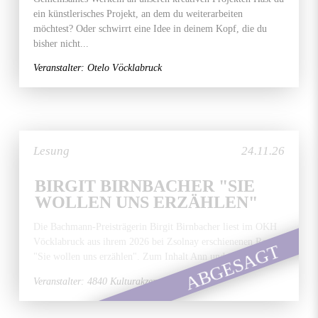
ein künstlerisches Projekt, an dem du weiterarbeiten
möchtest? Oder schwirrt eine Idee in deinem Kopf, die du
bisher nicht...
Veranstalter: Otelo Vöcklabruck
Lesung
24.11.26
BIRGIT BIRNBACHER "SIE
WOLLEN UNS ERZÄHLEN"
Die Bachmann-Preisträgerin Birgit Birnbacher liest im OKH
Vöcklabruck aus ihrem 2026 bei Zsolnay erschienenen Roman
ABGESAGT
"Sie wollen uns erzählen". Zum Inhalt Ann und ihr...
Veranstalter: 4840 Kulturakzente