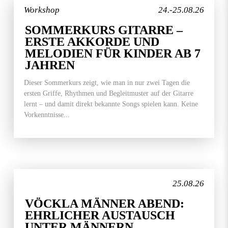
Workshop
24.-25.08.26
SOMMERKURS GITARRE –
ERSTE AKKORDE UND
MELODIEN FÜR KINDER AB 7
JAHREN
Dieser Sommerkurs zeigt, wie man in nur zwei Tagen die
ersten Griffe, Rhythmen und Begleitmuster auf der Gitarre
lernt – und damit direkt bekannte Songs spielen kann. Keine
Vorkenntnisse...
25.08.26
VÖCKLA MÄNNER ABEND:
EHRLICHER AUSTAUSCH
UNTER MÄNNERN