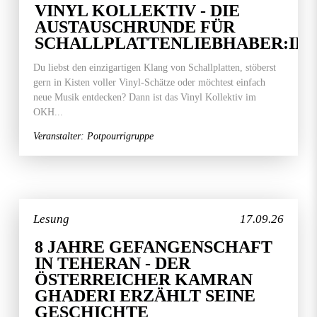
VINYL KOLLEKTIV - DIE
AUSTAUSCHRUNDE FÜR
SCHALLPLATTENLIEBHABER:IN
Du liebst den einzigartigen Klang von Schallplatten, stöberst
gern in Kisten voller Vinyl-Schätze oder möchtest einfach
neue Musik entdecken? Dann ist das Vinyl Kollektiv im
OKH...
Veranstalter: Potpourrigruppe
Lesung
17.09.26
8 JAHRE GEFANGENSCHAFT
IN TEHERAN - DER
ÖSTERREICHER KAMRAN
GHADERI ERZÄHLT SEINE
GESCHICHTE