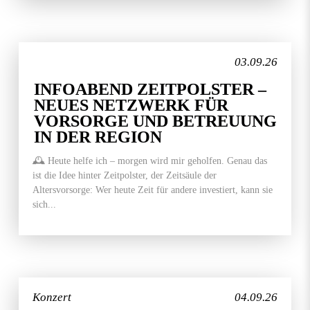
03.09.26
INFOABEND ZEITPOLSTER –
NEUES NETZWERK FÜR
VORSORGE UND BETREUUNG
IN DER REGION
🕰️ Heute helfe ich – morgen wird mir geholfen. Genau das
ist die Idee hinter Zeitpolster, der Zeitsäule der
Altersvorsorge: Wer heute Zeit für andere investiert, kann sie
sich...
Konzert
04.09.26