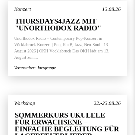
Konzert
13.08.26
THURSDAYS4JAZZ MIT
"UNORTHODOX RADIO"
Unorthodox Radio – Contemporary Pop-Konzert in
Vöcklabruck Konzert | Pop, R'n'B, Jazz, Neo-Soul | 13.
August 2026 | OKH Vöcklabruck Das OKH lädt am 13.
August zum...
Veranstalter: Jazzgruppe
Workshop
22.-23.08.26
SOMMERKURS UKULELE
FÜR ERWACHSENE –
EINFACHE BEGLEITUNG FÜR