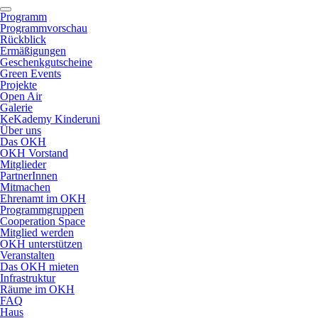
Programm
Programmvorschau
Rückblick
Ermäßigungen
Geschenkgutscheine
Green Events
Projekte
Open Air
Galerie
KeKademy Kinderuni
Über uns
Das OKH
OKH Vorstand
Mitglieder
PartnerInnen
Mitmachen
Ehrenamt im OKH
Programmgruppen
Cooperation Space
Mitglied werden
OKH unterstützen
Veranstalten
Das OKH mieten
Infrastruktur
Räume im OKH
FAQ
Haus