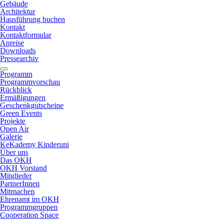
Gebäude
Architektur
Hausführung buchen
Kontakt
Kontaktformular
Anreise
Downloads
Pressearchiv
Programm
Programmvorschau
Rückblick
Ermäßigungen
Geschenkgutscheine
Green Events
Projekte
Open Air
Galerie
KeKademy Kinderuni
Über uns
Das OKH
OKH Vorstand
Mitglieder
PartnerInnen
Mitmachen
Ehrenamt im OKH
Programmgruppen
Cooperation Space