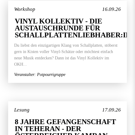
Workshop
16.09.26
VINYL KOLLEKTIV - DIE
AUSTAUSCHRUNDE FÜR
SCHALLPLATTENLIEBHABER:IN
Du liebst den einzigartigen Klang von Schallplatten, stöberst
gern in Kisten voller Vinyl-Schätze oder möchtest einfach
neue Musik entdecken? Dann ist das Vinyl Kollektiv im
OKH...
Veranstalter: Potpourrigruppe
Lesung
17.09.26
8 JAHRE GEFANGENSCHAFT
IN TEHERAN - DER