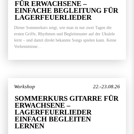
FÜR ERWACHSENE –
EINFACHE BEGLEITUNG FÜR
LAGERFEUERLIEDER
Dieser Sommerkurs zeigt, wie man in nur zwei Tagen die
ersten Griffe, Rhythmen und Begleitmuster auf der Ukulele
lernt – und damit direkt bekannte Songs spielen kann. Keine
Vorkenntnisse...
Workshop
22.-23.08.26
SOMMERKURS GITARRE FÜR
ERWACHSENE –
LAGERFEUERLIEDER
EINFACH BEGLEITEN
LERNEN