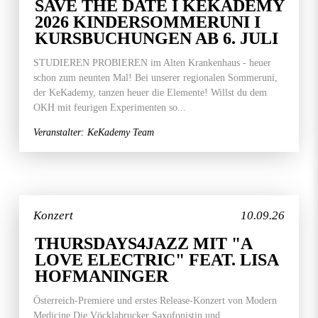
SAVE THE DATE I KEKADEMY
2026 KINDERSOMMERUNI I
KURSBUCHUNGEN AB 6. JULI
STUDIEREN PROBIEREN im Alten Krankenhaus - heuer
schon zum neunten Mal! Bei unserer regionalen Sommeruni,
der KeKademy, tanzen heuer die Elemente! Willst du dem
OKH mit feurigen Experimenten so...
Veranstalter: KeKademy Team
Konzert
10.09.26
THURSDAYS4JAZZ MIT "A
LOVE ELECTRIC" FEAT. LISA
HOFMANINGER
Österreich-Premiere und erstes Release-Konzert von Modern
Medicine Die Vöcklabrucker Saxofonistin und