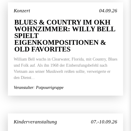
Konzert
04.09.26
BLUES & COUNTRY IM OKH
WOHNZIMMER: WILLY BELL
SPIELT
EIGENKOMPOSITIONEN &
OLD FAVORITES
William Bell wuchs in Clearwater, Florida, mit Country, Blues
und Folk auf. Als ihn 1968 der Einberufungsbefehl nach
Vietnam aus seiner Musikwelt reißen sollte, verweigerte er
den Dienst...
Veranstalter: Potpourrigruppe
Kinderveranstaltung
07.-10.09.26