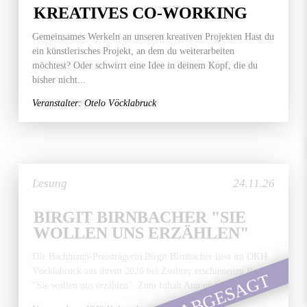
KREATIVES CO-WORKING
Gemeinsames Werkeln an unseren kreativen Projekten Hast du
ein künstlerisches Projekt, an dem du weiterarbeiten
möchtest? Oder schwirrt eine Idee in deinem Kopf, die du
bisher nicht...
Veranstalter: Otelo Vöcklabruck
Lesung
24.11.26
BIRGIT BIRNBACHER "SIE
WOLLEN UNS ERZÄHLEN"
Die Bachmann-Preisträgerin Birgit Birnbacher liest im OKH
Vöcklabruck aus ihrem 2026 bei Zsolnay erschienenen Roman
ABGESAGT
"Sie wollen uns erzählen". Zum Inhalt Ann und ihr...