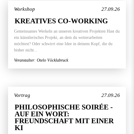
Workshop
27.09.26
KREATIVES CO-WORKING
Gemeinsames Werkeln an unseren kreativen Projekten Hast du
ein künstlerisches Projekt, an dem du weiterarbeiten
möchtest? Oder schwirrt eine Idee in deinem Kopf, die du
bisher nicht...
Veranstalter: Otelo Vöcklabruck
Vortrag
27.09.26
PHILOSOPHISCHE SOIRÉE -
AUF EIN WORT:
FREUNDSCHAFT MIT EINER
KI