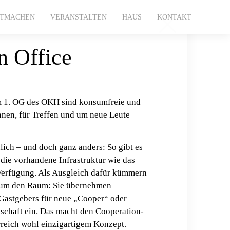
ITMACHEN
VERANSTALTEN
HAUS
KONTAKT
n Office
m 1. OG des OKH sind konsumfreie und
nnen, für Treffen und um neue Leute
ich – und doch ganz anders: So gibt es
 die vorhandene Infrastruktur wie das
 Verfügung. Als Ausgleich dafür kümmern
- um den Raum: Sie übernehmen
 Gastgebers für neue „Cooper“ oder
schaft ein. Das macht den Cooperation-
rreich wohl einzigartigem Konzept.