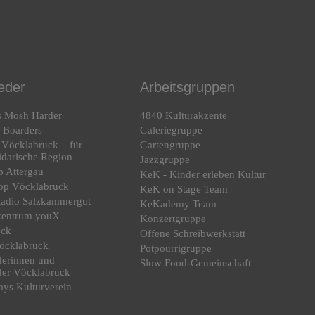
ieder
Arbeitsgruppen
s Mosh Harder
4840 Kulturakzente
l Boarders
Galeriegruppe
 Vöcklabruck – für
Gartengruppe
lidarische Region
Jazzgruppe
b Attergau
KeK - Kinder erleben Kultur
op Vöcklabruck
KeK on Stage Team
Radio Salzkammergut
KeKademy Team
zentrum youX
Konzertgruppe
ock
Offene Schreibwerkstatt
öcklabruck
Potpourrigruppe
derinnen und
Slow Food-Gemeinschaft
der Vöcklabruck
ys Kulturverein