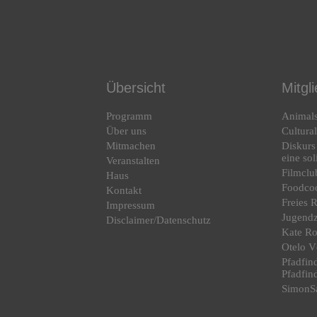
Übersicht
Mitgl
Programm
Animal
Über uns
Cultura
Mitmachen
Diskurs
eine so
Veranstalten
Filmclu
Haus
Foodco
Kontakt
Freies 
Impressum
Jugend
Disclaimer/Datenschutz
Kate R
Otelo V
Pfadfin
Pfadfin
SimonSa