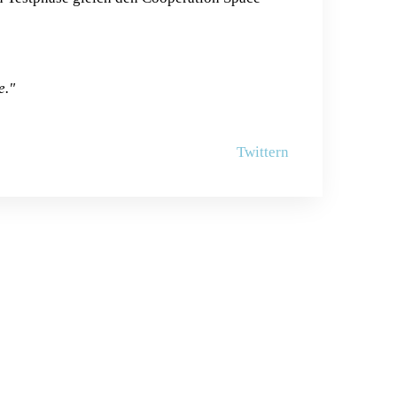
e."
Twittern