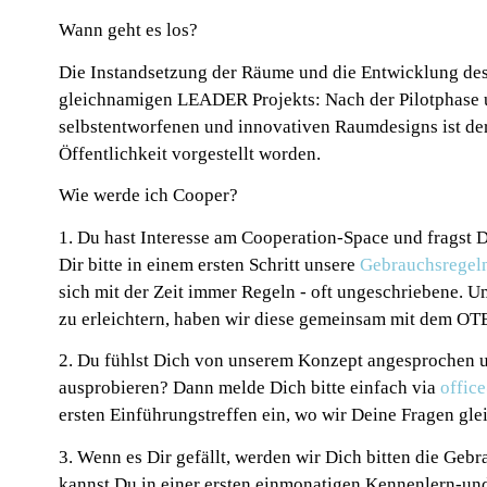
Wann geht es los?
Die Instandsetzung der Räume und die Entwicklung de
gleichnamigen LEADER Projekts: Nach der Pilotphase u
selbstentworfenen und innovativen Raumdesigns ist de
Öffentlichkeit vorgestellt worden.
Wie werde ich Cooper?
1. Du hast Interesse am Cooperation-Space und fragst D
Dir bitte in einem ersten Schritt unsere
Gebrauchsregel
sich mit der Zeit immer Regeln - oft ungeschriebene. U
zu erleichtern, haben wir diese gemeinsam mit dem OTE
2. Du fühlst Dich von unserem Konzept angesprochen
ausprobieren? Dann melde Dich bitte einfach via
offic
ersten Einführungstreffen ein, wo wir Deine Fragen gle
3. Wenn es Dir gefällt, werden wir Dich bitten die Geb
kannst Du in einer ersten einmonatigen Kennenlern-un